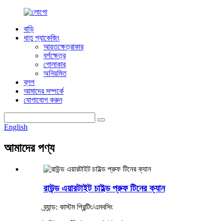
বাড়ি
ধাতু প্যাকেজিং
আয়তক্ষেত্রাকার
বর্গক্ষেত্র
গোলাকার
অনিয়মিত
ব্লগ
আমাদের সম্পর্কে
যোগাযোগ করুন
English
আমাদের পণ্য
রাউন্ড এয়ারটাইট চাইল্ড প্রুফ টিনের ক্যান
ব্র্যান্ড: কাস্টম প্রিন্টিং/এমবসিং