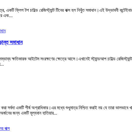
রে, একটি ফ্লিপ টপ চাইল্ড রেজিস্ট্যান্ট টিনের বাক্স হল নিখুঁত সমাধান।এই উদ্ভাবনী কন্টে
ে এবং...
ূড়ান্ত সমাধান
্ভাব্য ক্ষতিকারক আইটেম সংরক্ষণের ক্ষেত্রে আসে।এখানেই স্ট্যান্ডআপ চাইল্ড রেজিস্ট্যান
...
 সর্বদা একটি শীর্ষ অগ্রাধিকার।এর মধ্যে শুধুমাত্র নিশ্চিত করাই নয় যে তারা ভালভাবে খ
র্জনের জন্য একটি মূল্যবান হাতিয়ার...