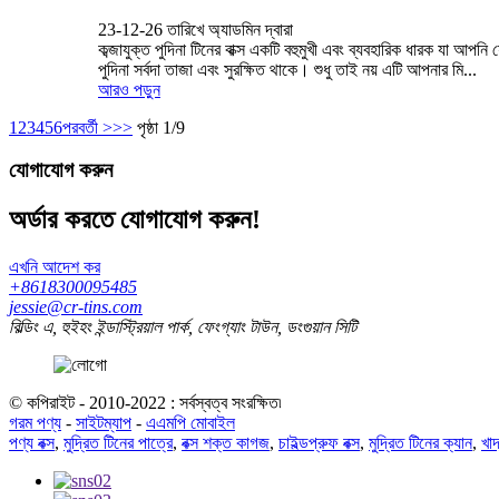
23-12-26 তারিখে অ্যাডমিন দ্বারা
কব্জাযুক্ত পুদিনা টিনের বাক্স একটি বহুমুখী এবং ব্যবহারিক ধারক যা 
পুদিনা সর্বদা তাজা এবং সুরক্ষিত থাকে। শুধু তাই নয় এটি আপনার মি...
আরও পড়ুন
1
2
3
4
5
6
পরবর্তী >
>>
পৃষ্ঠা 1/9
যোগাযোগ করুন
অর্ডার করতে যোগাযোগ করুন!
এখনি আদেশ কর
+8618300095485
jessie@cr-tins.com
বিল্ডিং এ, হুইহং ইন্ডাস্ট্রিয়াল পার্ক, ফেংগ্যাং টাউন, ডংগুয়ান সিটি
© কপিরাইট - 2010-2022 : সর্বস্বত্ব সংরক্ষিত৷
গরম পণ্য
-
সাইটম্যাপ
-
এএমপি মোবাইল
পণ্য বক্স
,
মুদ্রিত টিনের পাত্রে
,
বক্স শক্ত কাগজ
,
চাইল্ডপ্রুফ বক্স
,
মুদ্রিত টিনের ক্যান
,
খাদ