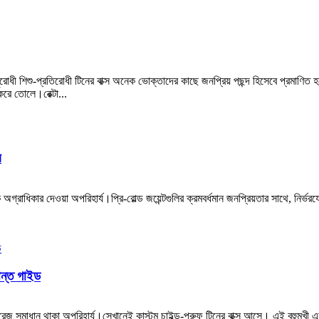
ধী শিশু-প্রতিরোধী টিনের বাক্স অনেক ভোক্তাদের কাছে জনপ্রিয় পছন্দ হিসেবে প্রমাণিত হয়ে
করে তোলে।রেক্টা...
স
রাধিকার দেওয়া অপরিহার্য।প্রি-রোল্ড জয়েন্টগুলির ক্রমবর্ধমান জনপ্রিয়তার সাথে, নির্ভ
়ান্ত গাইড
টোরেজ সমাধান থাকা অপরিহার্য।সেখানেই কাস্টম চাইল্ড-প্রুফ টিনের বাক্স আসে। এই বহুমুখী 