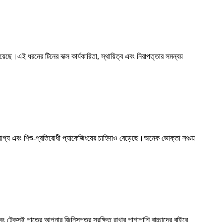
ছে।এই ধরনের টিনের বাক্স কার্যকারিতা, স্থায়িত্ব এবং নিরাপত্তার সমন্বয়
রযোগ্য এবং শিশু-প্রতিরোধী প্যাকেজিংয়ের চাহিদাও বেড়েছে।অনেক ভোক্তা সঞ্চয়
এবং টেকসই পাত্রে আপনার জিনিসপত্র সুরক্ষিত রাখার পাশাপাশি বাচ্চাদের বাইরে