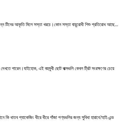
িভিন্ন টিনের আকৃতি মিলে সস্তা খরচে।কোন সস্তা বায়ুরোধী শিশু প্রতিরোধ আছে...
দেখতে পারেন।যাইহোক, এই বহুমুখী ছোট বাক্সগুলি কেবল ট্রিট সংরক্ষণের চেয়ে
 কি ধাতব প্যাকেজিং ধীরে ধীরে গাঁজা পণ্যগুলির জন্য সুবিধা হারাবে?হাই-এন্ড