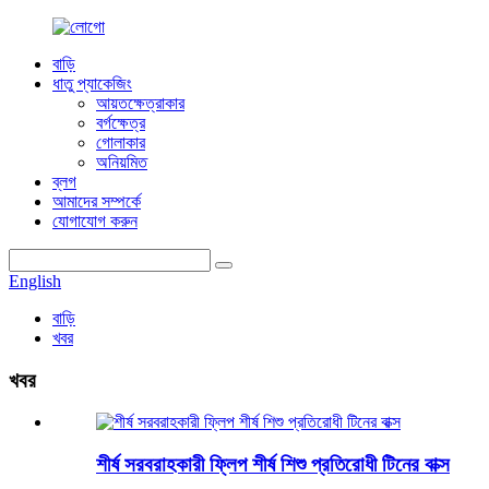
বাড়ি
ধাতু প্যাকেজিং
আয়তক্ষেত্রাকার
বর্গক্ষেত্র
গোলাকার
অনিয়মিত
ব্লগ
আমাদের সম্পর্কে
যোগাযোগ করুন
English
বাড়ি
খবর
খবর
শীর্ষ সরবরাহকারী ফ্লিপ শীর্ষ শিশু প্রতিরোধী টিনের বাক্স